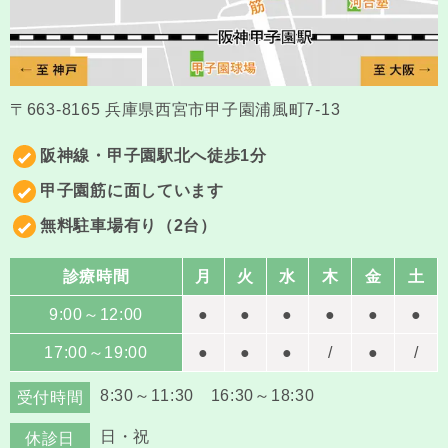
〒663-8165 兵庫県西宮市甲子園浦風町7-13
阪神線・甲子園駅北へ徒歩1分
甲子園筋に面しています
無料駐車場有り（2台）
診療時間
月
火
水
木
金
土
9:00～12:00
●
●
●
●
●
●
17:00～19:00
●
●
●
/
●
/
8:30～11:30 16:30～18:30
受付時間
日・祝
休診日