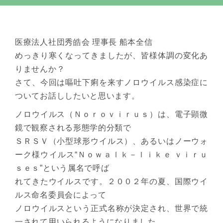
医療法人社団秀皓会 理事長 船本全信
めっきり寒くなってきましたが、皆様体調の変化あ
りませんか？
さて、今回は嘔吐下痢を来すノロウイルス感染症に
ついてお話ししたいと思います。
ノロウイルス（Ｎｏｒｏｖｉｒｕｓ）は、電子顕微
鏡で観察される形態学的分類で
ＳＲＳＶ（小型球形ウイルス）、あるいはノーウォ
ーク様ウイルス“Ｎｏｗａｌｋ－ｌｉｋｅ ｖｉｒｕ
ｓｅｓ”という属名で呼ば
れてきたウイルスです。２００２年の夏、国際ウイ
ルス命名委員会によって
ノロウイルスという正式名称が決定され、世界で統
一されて用いられるようになりました。