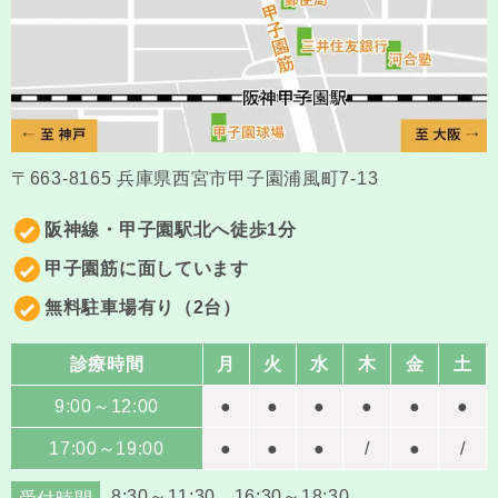
〒663-8165 兵庫県西宮市甲子園浦風町7-13
阪神線・甲子園駅北へ徒歩1分
甲子園筋に面しています
無料駐車場有り（2台）
診療時間
月
火
水
木
金
土
9:00～12:00
●
●
●
●
●
●
17:00～19:00
●
●
●
/
●
/
8:30～11:30 16:30～18:30