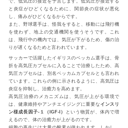
で、低気圧の接近を予言します。低気圧が接近する
と炎症がひどくなるために、関節炎の症状が悪化
し、痛みがひどくなるからです。
また、野球選手は、怪我をすると、移動には飛行機
を使わず、地上の交通機関を使うそうです。これ
は、飛行中の機内では、気圧が下がるため、傷の治
りが遅くなるためと言われています。
サッカーで活躍したイギリスのベッカム選手は、骨
折を高気圧カプセルに入ることで治療したため、高
気圧カプセルは、別名ベッカムカプセルとも言われ
ています。これらの例に示されるように、高気圧は
炎症を抑制し、治癒力を高めます。
高気圧治療のメカニズムは、気圧が上がる環境で
は、健康維持やアンチエイジングに重要な
インスリ
ン様成長因子-１（IGF-I）
という物質が、体内で増
えるので、体の治癒力が上がるのです。
細胞の再生には大量の酸素が使われます。しかし、