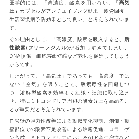
医学的には、「高濃度」酸素を用いない、
「高気
圧」
カプセルがアンチエイジング効果・疲労回復・
生活習慣病予防効果として良い、と考えられていま
す。
その理由として、「高濃度」酸素を吸入すると、
活
性酸素(フリーラジカル)
が増加しすぎてしまい、
DNA損傷・細胞寿命短縮など老化を促進してしまう
からです。
したがって、「高気圧」であっても「高濃度」では
ない「空気」を吸うことで、酸素毒性を回避しつ
つ、溶解型酸素を効率よく組織・細胞に取り込ま
せ、特にミトコンドリア周辺の酸素分圧を高めるこ
とが重要だと考えられています。
血管壁の弾力性改善による動脈硬化抑制、創傷・褥
瘡部位での酸素不足改善による治癒促進、コラーゲ
ン合成、ミトコンドリアにおけるATP産生増進など