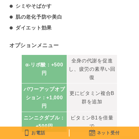
シミやそばかす
肌の老化予防や美白
ダイエット効果
オプションメニュー
全身の代謝を促進
α-リポ酸：+500
し、疲労の素早い回
円
復
パワーアップオプ
更にビタミン複合B
ション：+1,000
群を追加
円
ニンニクダブル：
ビタミンB1を倍量
+500円
で
お電話
ネット受付