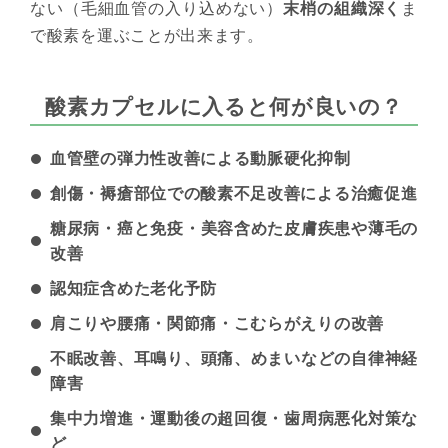
ない（毛細血管の入り込めない）
末梢の組織深く
ま
で酸素を運ぶことが出来ます。
酸素カプセルに入ると何が良いの？
血管壁の弾力性改善による動脈硬化抑制
創傷・褥瘡部位での酸素不足改善による治癒促進
糖尿病・癌と免疫・美容含めた皮膚疾患や薄毛の
改善
認知症含めた老化予防
肩こりや腰痛・関節痛・こむらがえりの改善
不眠改善、耳鳴り、頭痛、めまいなどの自律神経
障害
集中力増進・運動後の超回復・歯周病悪化対策な
ど